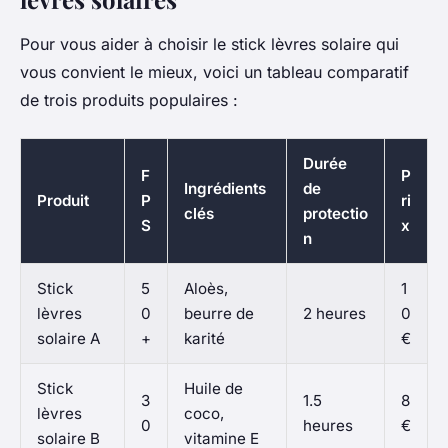
Pour vous aider à choisir le stick lèvres solaire qui
vous convient le mieux, voici un tableau comparatif
de trois produits populaires :
Durée
F
P
Ingrédients
de
Produit
P
ri
clés
protectio
S
x
n
Stick
5
Aloès,
1
lèvres
0
beurre de
2 heures
0
solaire A
+
karité
€
Stick
Huile de
3
1.5
8
lèvres
coco,
0
heures
€
solaire B
vitamine E