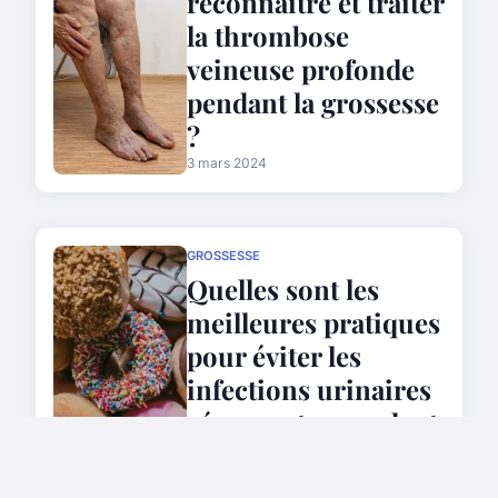
reconnaître et traiter
la thrombose
veineuse profonde
pendant la grossesse
?
3 mars 2024
GROSSESSE
Quelles sont les
meilleures pratiques
pour éviter les
infections urinaires
récurrentes pendant
la grossesse ?
3 mars 2024