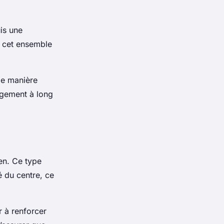
is une
 cet ensemble
de manière
gagement à long
ien. Ce type
té du centre, ce
r à renforcer