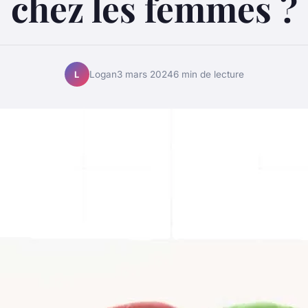
chez les femmes ?
Logan
3 mars 2024
6 min de lecture
L