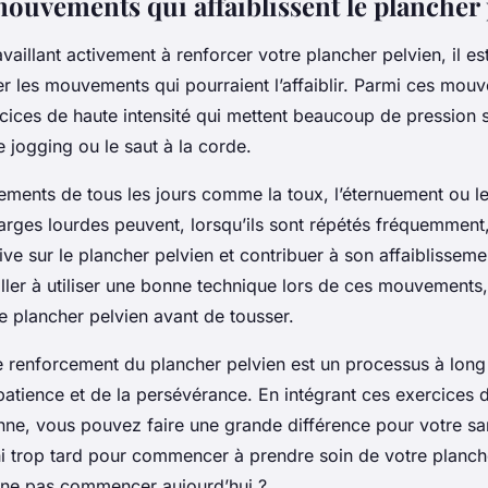
mouvements qui affaiblissent le plancher
availlant activement à renforcer votre plancher pelvien, il es
er les mouvements qui pourraient l’affaiblir. Parmi ces mou
cices de haute intensité qui mettent beaucoup de pression s
 jogging ou le saut à la corde.
ents de tous les jours comme la toux, l’éternuement ou le 
arges lourdes peuvent, lorsqu’ils sont répétés fréquemment
ve sur le plancher pelvien et contribuer à son affaiblissemen
iller à utiliser une bonne technique lors de ces mouvements
e plancher pelvien avant de tousser.
le renforcement du plancher pelvien est un processus à long
atience et de la persévérance. En intégrant ces exercices 
nne, vous pouvez faire une grande différence pour votre sant
ni trop tard pour commencer à prendre soin de votre planch
 ne pas commencer aujourd’hui ?