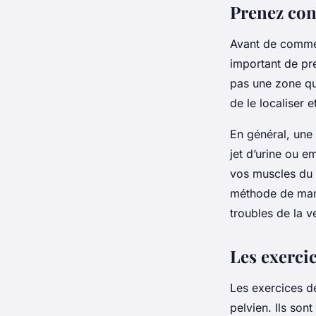
Prenez con
Avant de commenc
important de pre
pas une zone que
de le localiser 
En général, une
jet d’urine ou 
vos muscles du p
méthode de maniè
troubles de la v
Les exerci
Les exercices d
pelvien. Ils so