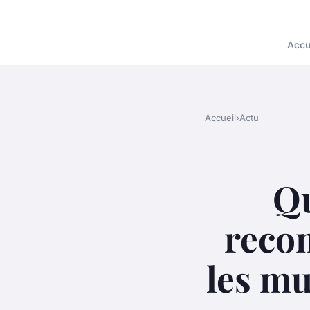
Accu
Accueil
›
Actu
Qu
reco
les mu