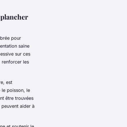
 plancher
ibrée pour
entation saine
cessive sur ces
 renforcer les
e, est
 le poisson, le
nt être trouvées
, peuvent aider à
ne et soutenir le