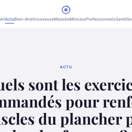
eil
Actu
Bien-être
Grossesse
Maladie
Minceur
Professionnels
Santé
Se
ACTU
els sont les exerci
mmandés pour renf
scles du plancher 