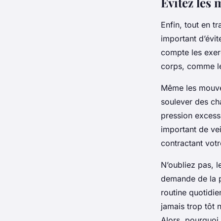
Évitez les 
Enfin, tout en tr
important d’évit
compte les exer
corps, comme le
Même les mouvem
soulever des ch
pression excessi
important de ve
contractant votr
N’oubliez pas, 
demande de la p
routine quotidie
jamais trop tôt 
Alors, pourquoi