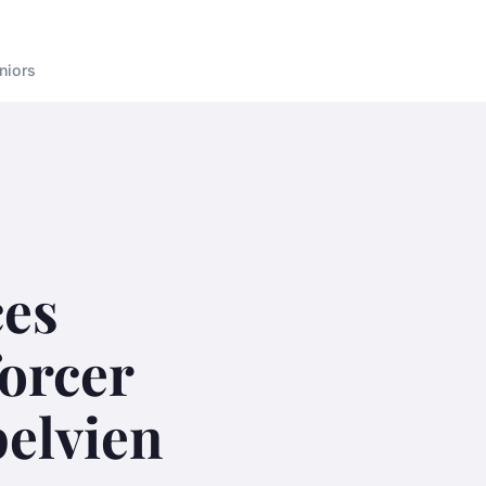
niors
ces
orcer
pelvien