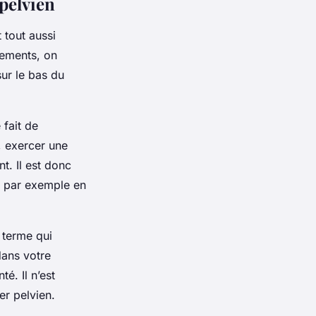
 pelvien
t tout aussi
vements, on
ur le bas du
fait de
, exercer une
t. Il est donc
, par exemple en
 terme qui
dans votre
é. Il n’est
er pelvien.