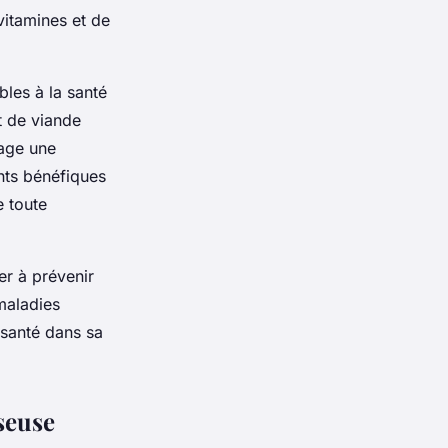
vitamines et de
les à la santé
t de viande
rage une
nts bénéfiques
e toute
er à prévenir
maladies
 santé dans sa
sseuse