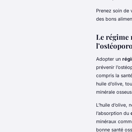
Prenez soin de v
des bons alimen
Le régime m
l’ostéopor
Adopter un
rég
prévenir l’osté
compris la santé
huile d’olive, t
minérale osseus
L’huile d’olive,
l’absorption du
minéraux comme 
bonne santé oss