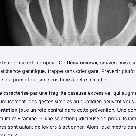
’ostéoporose est trompeur. Ce
fléau osseux
, souvent mis su
alchance génétique, frappe sans crier gare. Prévenir plutôt 
e qui prend tout son sens face à cette maladie.
e caractérise par une fragilité osseuse excessive, qui augm
ureusement, des gestes simples au quotidien peuvent vous a
entation
joue un rôle central dans cette prévention. Une c
ium et vitamine D, une sélection judicieuse de produits laiti
nes sont autant de leviers à actionner. Alors, que mettre dan
vos os ?