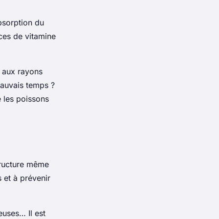
absorption du
ces de vitamine
e aux rayons
mauvais temps ?
 les poissons
structure même
 et à prévenir
euses… Il est