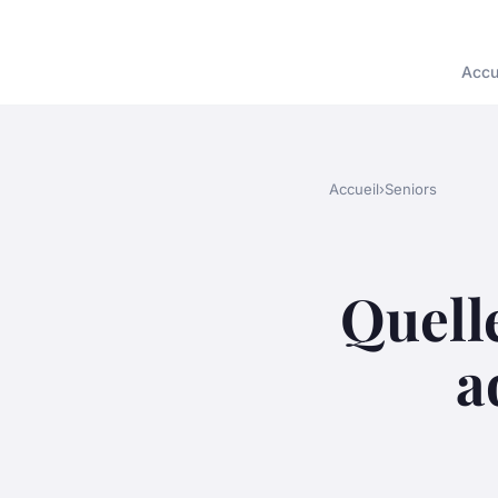
Accu
Accueil
›
Seniors
Quell
a