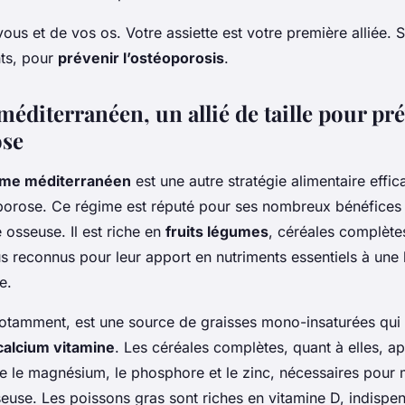
ous et de vos os. Votre assiette est votre première alliée. 
ts, pour
prévenir l’ostéoporosis
.
éditerranéen, un allié de taille pour pr
ose
ime méditerranéen
est une autre stratégie alimentaire effi
oporose. Ce régime est réputé pour ses nombreux bénéfices s
 osseuse. Il est riche en
fruits légumes
, céréales complète
ous reconnus pour leur apport en nutriments essentiels à une
e.
 notamment, est une source de graisses mono-insaturées qui 
calcium vitamine
. Les céréales complètes, quant à elles, a
le magnésium, le phosphore et le zinc, nécessaires pour m
euse. Les poissons gras sont riches en vitamine D, indispe