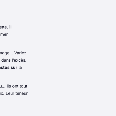
ette,
il
mmer
romage… Variez
 dans l’excès.
astes sur la
… Ils ont tout
x. Leur teneur