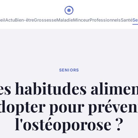
eil
Actu
Bien-être
Grossesse
Maladie
Minceur
Professionnels
Santé
Se
SENIORS
es habitudes alimen
dopter pour préven
l'ostéoporose ?