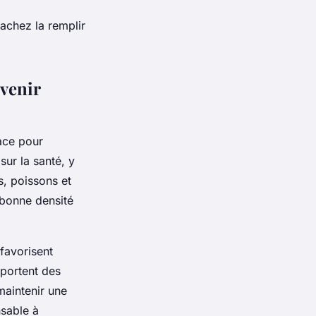
Sachez la remplir
évenir
cace pour
ur la santé, y
s, poissons et
 bonne densité
favorisent
pportent des
aintenir une
nsable à