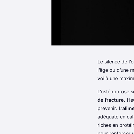
Le silence de l
l’âge ou d’une m
voilà une maxim
L’ostéoporose s
de fracture
. He
prévenir. L’
alim
adéquate en calc
riches en protéi
pour renforcer 