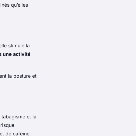
nés qu’elles
lle stimule la
 une activité
nt la posture et
 tabagisme et la
 risque
t de caféine.