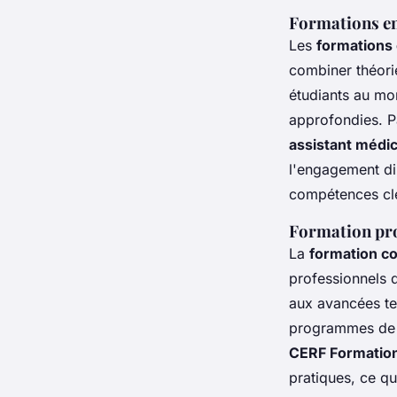
Formations en
Les
formations 
combiner théorie
étudiants au mo
approfondies. P
assistant médic
l'engagement dir
compétences clé
Formation pro
La
formation c
professionnels 
aux avancées t
programmes de 
CERF Formatio
pratiques, ce qu