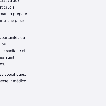
trative aux
st crucial
rmation prépare
insi une prise
pportunités de
s ou
le sanitaire et
ssistant
es.
s spécifiques,
secteur médico-
l