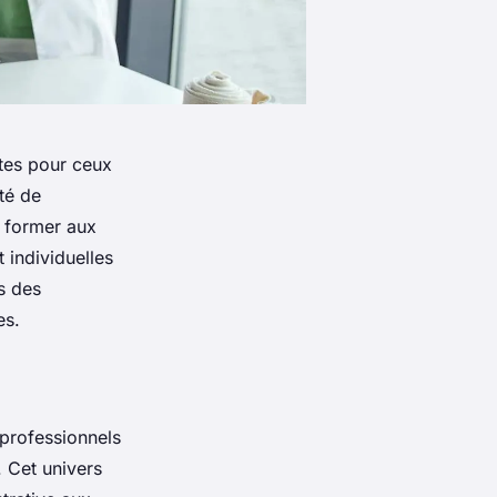
tes pour ceux
ité de
e former aux
 individuelles
s des
es.
 professionnels
. Cet univers