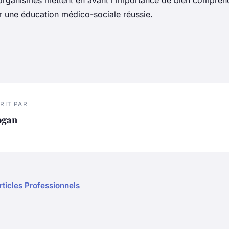
organismes mettent en avant l'importance de bien comprend
r une éducation médico-sociale réussie.
RIT PAR
ogan
rticles Professionnels