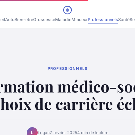
eil
Actu
Bien-être
Grossesse
Maladie
Minceur
Professionnels
Santé
Se
PROFESSIONNELS
rmation médico-soc
hoix de carrière éc
Logan
7 février 2025
4 min de lecture
L