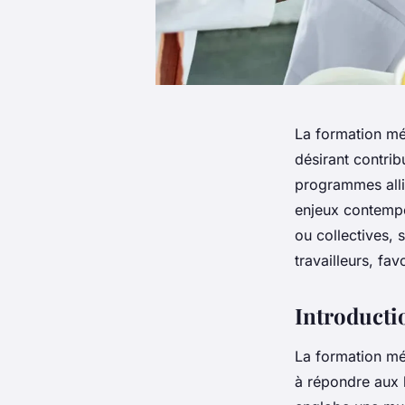
La formation mé
désirant contrib
programmes allia
enjeux contempo
ou collectives,
travailleurs, fa
Introducti
La formation mé
à répondre aux b