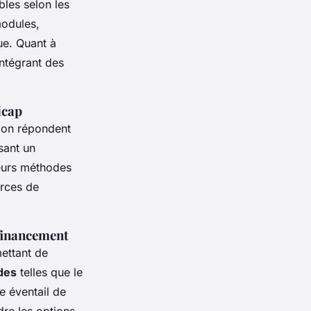
bles selon les
modules,
ue. Quant à
intégrant des
icap
ion répondent
sant un
leurs méthodes
urces de
 financement
mettant de
des
telles que le
e éventail de