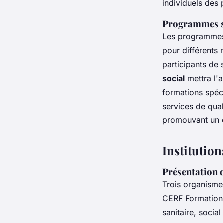
individuels de
Programmes sp
Les programmes
pour différents 
participants de 
social
mettra l'a
formations spéci
services de qual
promouvant un en
Institution
Présentation 
Trois organisme
CERF Formation
sanitaire, socia