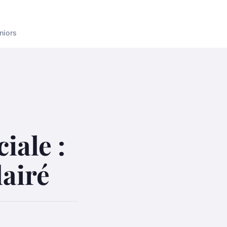
niors
iale :
lairé