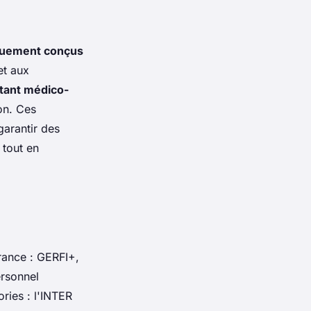
quement conçus
et aux
stant médico-
on. Ces
garantir des
 tout en
ance : GERFI+,
ersonnel
ories : l'INTER