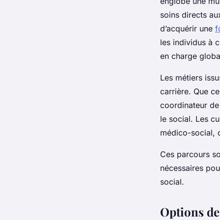
englobe une mult
soins directs au
d’acquérir une
f
les individus à 
en charge global
Les métiers iss
carrière. Que ce
coordinateur de 
le social. Les c
médico-social, 
Ces parcours s
nécessaires pou
social.
Options de