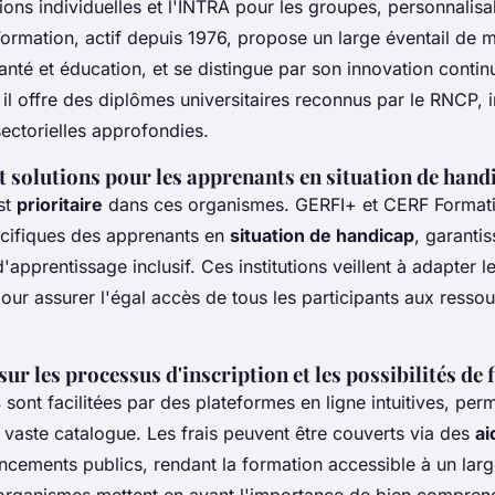
tions individuelles et l'INTRA pour les groupes, personnalisa
ormation, actif depuis 1976, propose un large éventail de 
nté et éducation, et se distingue par son innovation contin
il offre des diplômes universitaires reconnus par le RNCP, 
ectorielles approfondies.
et solutions pour les apprenants en situation de hand
est
prioritaire
dans ces organismes. GERFI+ et CERF Format
cifiques des apprenants en
situation de handicap
, garantis
apprentissage inclusif. Ces institutions veillent à adapter 
ur assurer l'égal accès de tous les participants aux resso
ur les processus d'inscription et les possibilités de
s
sont facilitées par des plateformes en ligne intuitives, per
 vaste catalogue. Les frais peuvent être couverts via des
ai
ncements publics, rendant la formation accessible à un larg