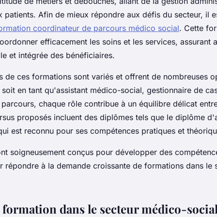
itude de métiers et débouchés, allant de la gestion adminis
x patients. Afin de mieux répondre aux défis du secteur, il e
ormation coordinateur de parcours médico social
. Cette fo
coordonner efficacement les soins et les services, assurant a
e et intégrée des bénéficiaires.
us de ces formations sont variés et offrent de nombreuses o
 soit en tant qu'assistant médico-social, gestionnaire de ca
parcours, chaque rôle contribue à un équilibre délicat entre 
ursus proposés incluent des diplômes tels que le diplôme d'a
qui est reconnu pour ses compétences pratiques et théoriqu
ont soigneusement conçus pour développer des compétence
r répondre à la demande croissante de formations dans le 
 formation dans le secteur médico-socia