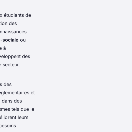
x étudiants de
tion des
onnaissances
-sociale
ou
e à
éveloppent des
 secteur.
es des
églementaires et
 dans des
mes tels que le
liorent leurs
 besoins