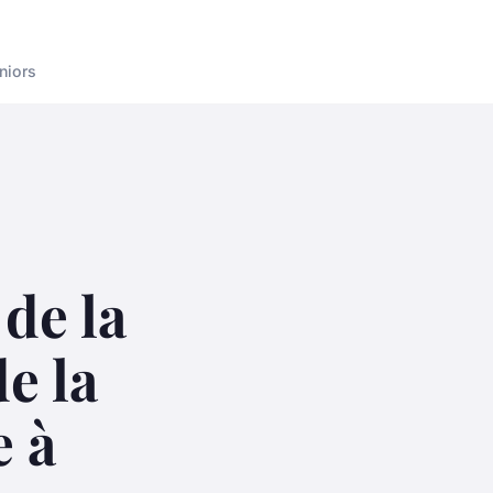
niors
 de la
e la
e à