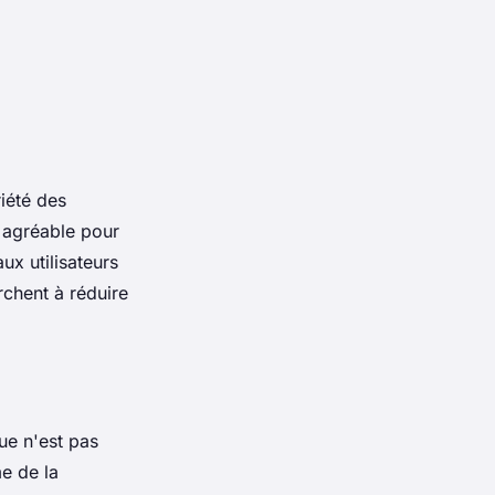
riété des
s agréable pour
ux utilisateurs
rchent à réduire
que n'est pas
me de la