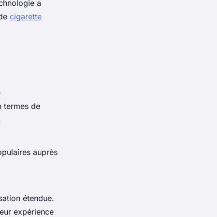
echnologie a
 de
cigarette
é
en termes de
.
opulaires auprès
sation étendue.
leur expérience