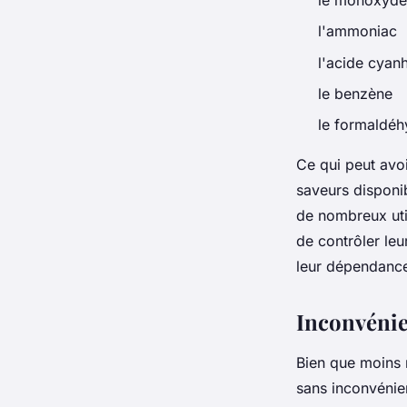
l'ammoniac
l'acide cyan
le benzène
le formaldé
Ce qui peut avoi
saveurs disponi
de nombreux util
de contrôler leu
leur dépendanc
Inconvénie
Bien que moins n
sans inconvénien