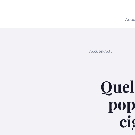
Accu
Accueil
›
Actu
Quell
pop
ci