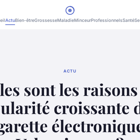
eil
Actu
Bien-être
Grossesse
Maladie
Minceur
Professionnels
Santé
Se
ACTU
es sont les raisons
ularité croissante d
garette électroniqu