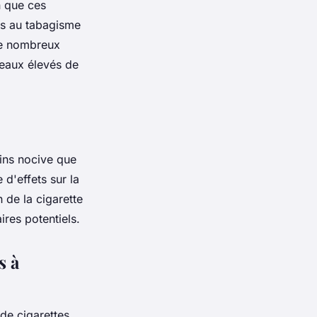
n que ces
s au tabagisme
 de nombreux
iveaux élevés de
ins nocive que
 d'effets sur la
n de la cigarette
ires potentiels.
s à
de cigarettes