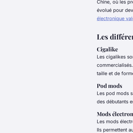
Chine, où les pr
évolué pour dev
électronique va
Les différe
Cigalike
Les cigalikes so
commercialisés. 
taille et de form
Pod mods
Les pod mods son
des débutants en 
Mods électro
Les mods électr
Ils permettent a