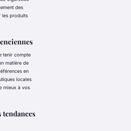
alement des
r les produits
alenciennes
de tenir compte
en matière de
références en
utiques locales
le mieux à vos
s tendances