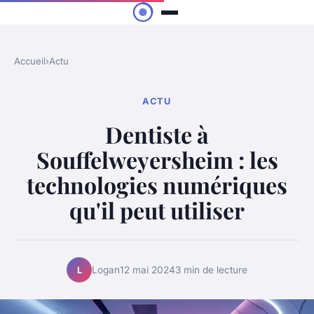
Accueil
›
Actu
ACTU
Dentiste à
Souffelweyersheim : les
technologies numériques
qu'il peut utiliser
Logan
12 mai 2024
3 min de lecture
L